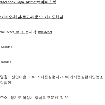
:facebook_logo_primary: 페이스북
:카카오-채널-로고-라운드: 카카오채널
:mula-net_로고_정사각: 
mula-net
</aside>
<aside>
명칭
:
  산안마을 
/
 야마기시즘실현지 
/
 야마기시즘실현지영농조
합법인
주소
 : 경기도 화성시 향남읍 구문천1길 59