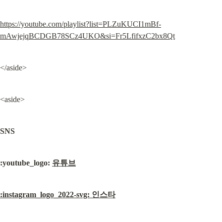
https://youtube.com/playlist?list=PLZuKUCI1mBf-
mAwjejqBCDGB78SCz4UKO&si=Fr5LfifxzC2bx8Qt
</aside>
<aside>
SNS
:youtube_logo: 
유튜브
:instagram_logo_2022-svg: 인스타